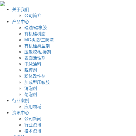
关于我们
公司简介
产品中心
硅油/硅橡胶
有机硅树脂
MQ树脂/三防漆
有机硅离型剂
压敏胶/粘接剂
表面活性剂
电泳涂料
脱模剂
粉体改性剂
加成型压敏胶
消泡剂
匀泡剂
行业案例
应用领域
资讯中心
公司新闻
行业资讯
技术资讯